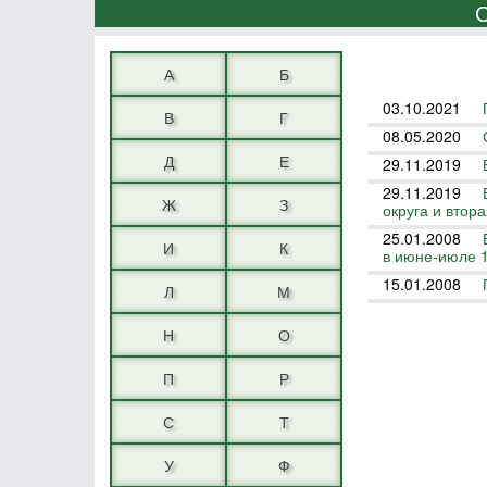
А
Б
03.10.2021
В
Г
08.05.2020
Д
Е
29.11.2019
29.11.2019
Ж
З
округа и втор
25.01.2008
И
К
в июне-июле 
15.01.2008
Л
М
Н
О
П
Р
С
Т
У
Ф