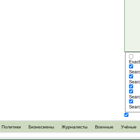
Exact
Search
Searc
Searc
Searc
Политики
Бизнесмены
Журналисты
Военные
Учёные