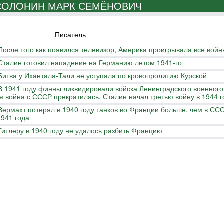
СОЛОНИН МАРК СЕМЁНОВИЧ
Писатель
После того как появился телевизор, Америка проигрывала все войн
Сталин готовил нападение на Германию летом 1941-го
Битва у Ихантала-Тали не уступала по кровопролитию Курской
В 1941 году финны ликвидировали войска Ленинградского военного
ая война с СССР прекратилась. Сталин начал третью войну в 1944 г
Вермахт потерял в 1940 году танков во Франции больше, чем в СС
1941 года
Гитлеру в 1940 году не удалось разбить Францию