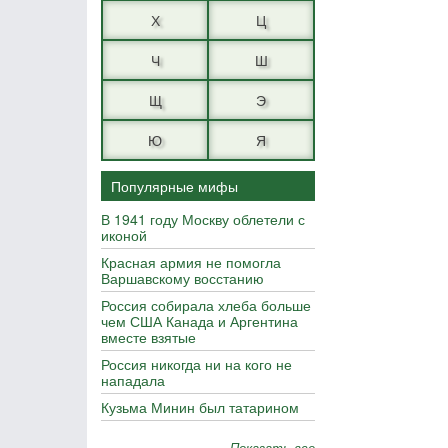
Х
Ц
Ч
Ш
Щ
Э
Ю
Я
Популярные мифы
В 1941 году Москву облетели с
иконой
Красная армия не помогла
Варшавскому восстанию
Россия собирала хлеба больше
чем США Канада и Аргентина
вместе взятые
Россия никогда ни на кого не
нападала
Кузьма Минин был татарином
Показать все