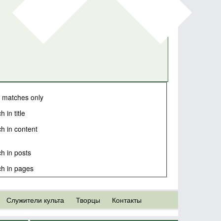
 matches only
 in title
h in content
h in posts
h in pages
Служители культа
Творцы
Контакты