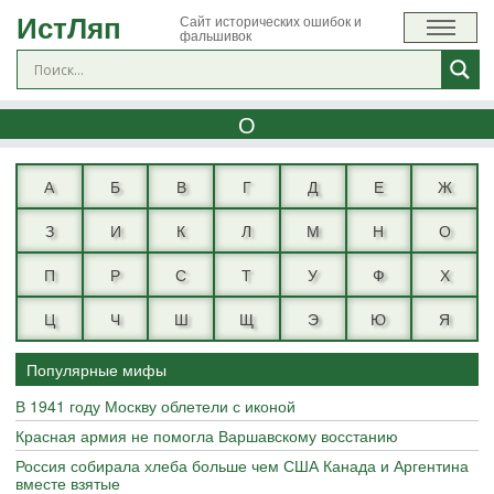
ИстЛяп
Сайт исторических ошибок и
фальшивок
О
А
Б
В
Г
Д
Е
Ж
З
И
К
Л
М
Н
О
П
Р
С
Т
У
Ф
Х
Ц
Ч
Ш
Щ
Э
Ю
Я
Популярные мифы
В 1941 году Москву облетели с иконой
Красная армия не помогла Варшавскому восстанию
Россия собирала хлеба больше чем США Канада и Аргентина
вместе взятые