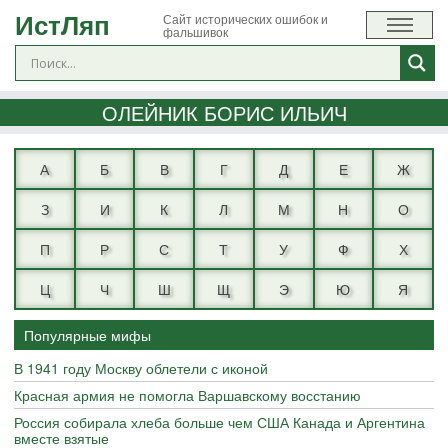
ИстЛяп
Сайт исторических ошибок и
фальшивок
ОЛЕЙНИК БОРИС ИЛЬИЧ
А
Б
В
Г
Д
Е
Ж
З
И
К
Л
М
Н
О
П
Р
С
Т
У
Ф
Х
Ц
Ч
Ш
Щ
Э
Ю
Я
Популярные мифы
В 1941 году Москву облетели с иконой
Красная армия не помогла Варшавскому восстанию
Россия собирала хлеба больше чем США Канада и Аргентина
вместе взятые