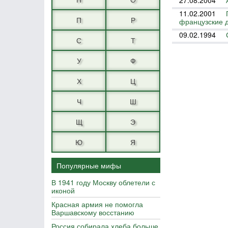
27.08.2004
11.02.2001
П
Р
французские 
09.02.1994
С
Т
У
Ф
Х
Ц
Ч
Ш
Щ
Э
Ю
Я
Популярные мифы
В 1941 году Москву облетели с
иконой
Красная армия не помогла
Варшавскому восстанию
Россия собирала хлеба больше