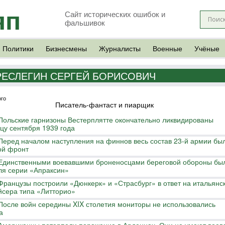
яп
Сайт исторических ошибок и
фальшивок
Политики
Бизнесмены
Журналисты
Военные
Учёные
РЕСЛЕГИН СЕРГЕЙ БОРИСОВИЧ
ого
Писатель-фантаст и пиарщик
Польские гарнизоны Вестерплятте окончательно ликвидированы
цу сентября 1939 года
Перед началом наступления на финнов весь состав 23-й армии бы
ой фронт
Единственными воевавшими броненосцами береговой обороны бы
ля серии «Апраксин»
Французы построили «Дюнкерк» и «Страсбург» в ответ на итальянс
йсера типа «Литторио»
После войн середины XIX столетия мониторы не использовались
а