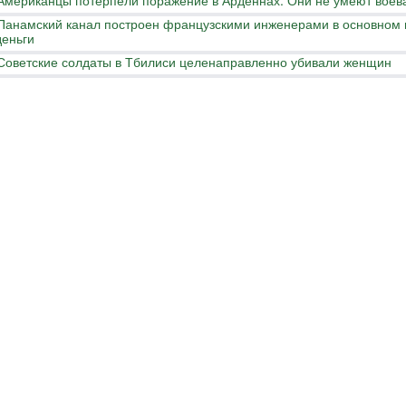
Американцы потерпели поражение в Арденнах. Они не умеют воев
Панамский канал построен французскими инженерами в основном 
деньги
Советские солдаты в Тбилиси целенаправленно убивали женщин