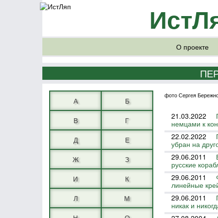
ИстЛ
О проекте
ПЕ
фото Сергея Бережн
А
Б
21.03.2022
В
Г
немцами к кон
22.02.2022
Д
Е
убран на друг
29.06.2011
Ж
З
русские кораб
29.06.2011
И
К
линейные кре
29.06.2011
Л
М
никак и никогд
Н
О