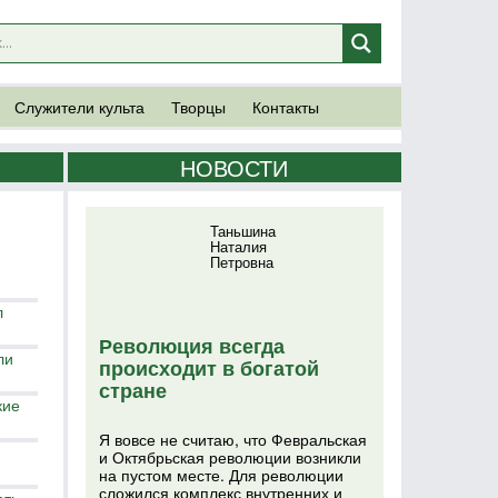
Служители культа
Творцы
Контакты
НОВОСТИ
Таньшина
Наталия
Петровна
л
Революция всегда
ли
происходит в богатой
стране
кие
Я вовсе не считаю, что Февральская
и Октябрьская революции возникли
на пустом месте. Для революции
сложился комплекс внутренних и