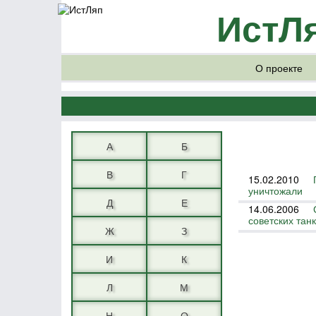
ИстЛ
О проекте
А
Б
В
Г
15.02.2010
уничтожали
Д
Е
14.06.2006
советских тан
Ж
З
И
К
Л
М
Н
О