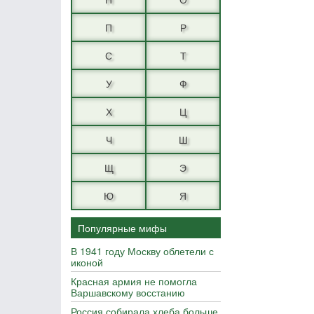
П
Р
С
Т
У
Ф
Х
Ц
Ч
Ш
Щ
Э
Ю
Я
Популярные мифы
В 1941 году Москву облетели с
иконой
Красная армия не помогла
Варшавскому восстанию
Россия собирала хлеба больше