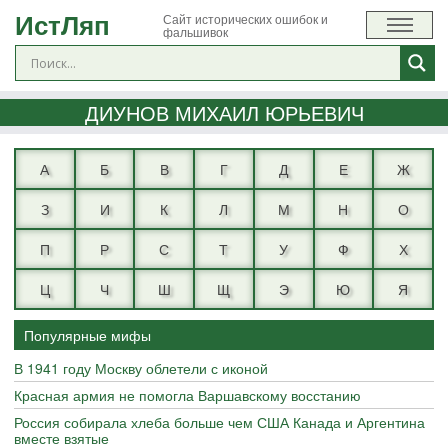
ИстЛяп
Сайт исторических ошибок и
фальшивок
ДИУНОВ МИХАИЛ ЮРЬЕВИЧ
А
Б
В
Г
Д
Е
Ж
З
И
К
Л
М
Н
О
П
Р
С
Т
У
Ф
Х
Ц
Ч
Ш
Щ
Э
Ю
Я
Популярные мифы
В 1941 году Москву облетели с иконой
Красная армия не помогла Варшавскому восстанию
Россия собирала хлеба больше чем США Канада и Аргентина
вместе взятые