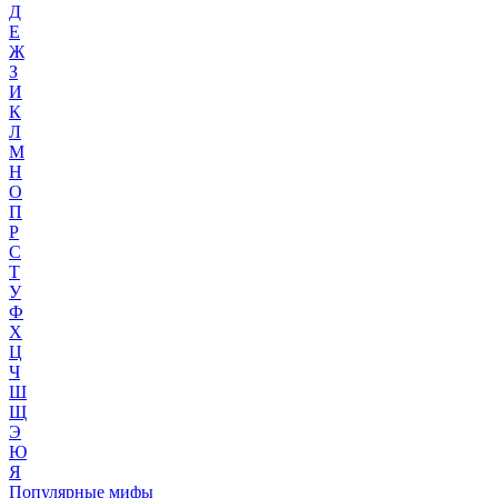
Д
Е
Ж
З
И
К
Л
М
Н
О
П
Р
С
Т
У
Ф
Х
Ц
Ч
Ш
Щ
Э
Ю
Я
Популярные мифы