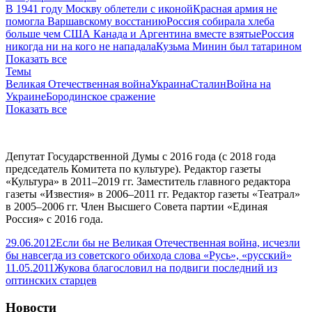
В 1941 году Москву облетели с иконой
Красная армия не
помогла Варшавскому восстанию
Россия собирала хлеба
больше чем США Канада и Аргентина вместе взятые
Россия
никогда ни на кого не нападала
Кузьма Минин был татарином
Показать все
Темы
Великая Отечественная война
Украина
Сталин
Война на
Украине
Бородинское сражение
Показать все
Депутат Государственной Думы с 2016 года (с 2018 года
председатель Комитета по культуре). Редактор газеты
«Культура» в 2011–2019 гг. Заместитель главного редактора
газеты «Известия» в 2006–2011 гг. Редактор газеты «Театрал»
в 2005–2006 гг. Член Высшего Совета партии «Единая
Россия» с 2016 года.
29.06.2012
Если бы не Великая Отечественная война, исчезли
бы навсегда из советского обихода слова «Русь», «русский»
11.05.2011
Жукова благословил на подвиги последний из
оптинских старцев
Новости