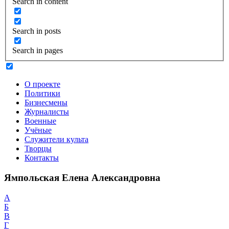
Search in content
Search in posts
Search in pages
О проекте
Политики
Бизнесмены
Журналисты
Военные
Учёные
Служители культа
Творцы
Контакты
Ямпольская Елена Александровна
А
Б
В
Г