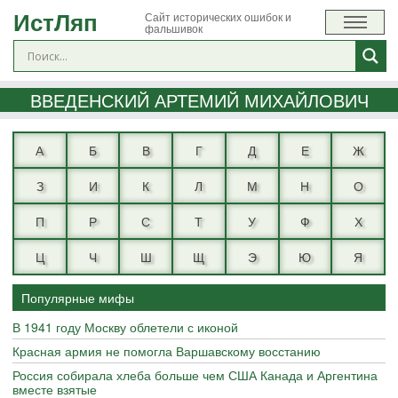
ИстЛяп
Сайт исторических ошибок и
фальшивок
ВВЕДЕНСКИЙ АРТЕМИЙ МИХАЙЛОВИЧ
А
Б
В
Г
Д
Е
Ж
З
И
К
Л
М
Н
О
П
Р
С
Т
У
Ф
Х
Ц
Ч
Ш
Щ
Э
Ю
Я
Популярные мифы
В 1941 году Москву облетели с иконой
Красная армия не помогла Варшавскому восстанию
Россия собирала хлеба больше чем США Канада и Аргентина
вместе взятые