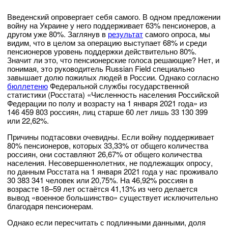
Введенский опровергает себя самого. В одном предложении
войну на Украине у него поддерживает 63% пенсионеров, а
другом уже 80%. Заглянув в
результат
самого опроса, мы
видим, что в целом за операцию выступает 68% и среди
пенсионеров уровень поддержки действительно 80%.
Значит ли это, что пенсионерские голоса решающие? Нет, и
понимая, это руководитель Russian Field специально
завышает долю пожилых людей в России. Однако согласно
бюллетеню
Федеральной службы государственной
статистики (Росстата) «Численность населения Российской
Федерации по полу и возрасту на 1 января 2021 года» из
146 459 803 россиян, лиц старше 60 лет лишь 33 130 399
или 22,62%.
Причины подтасовки очевидны. Если войну поддерживает
80% пенсионеров, которых 33,33% от общего количества
россиян, они составляют 26,67% от общего количества
населения. Несовершеннолетних, не подлежащих опросу,
по данным Росстата на 1 января 2021 года у нас проживало
30 383 341 человек или 20,75%. На 46,92% россиян в
возрасте 18–59 лет остаётся 41,13% из чего делается
вывод «военное большинство» существует исключительно
благодаря пенсионерам.
Однако если пересчитать с подлинными данными, доля