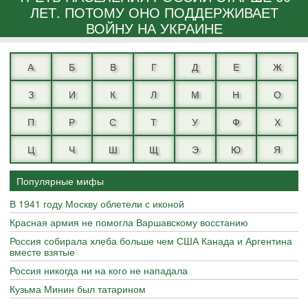
ЛЕТ. ПОТОМУ ОНО ПОДДЕРЖИВАЕТ
ВОЙНУ НА УКРАИНЕ
А
Б
В
Г
Д
Е
Ж
З
И
К
Л
М
Н
О
П
Р
С
Т
У
Ф
Х
Ц
Ч
Ш
Щ
Э
Ю
Я
Популярные мифы
В 1941 году Москву облетели с иконой
Красная армия не помогла Варшавскому восстанию
Россия собирала хлеба больше чем США Канада и Аргентина
вместе взятые
Россия никогда ни на кого не нападала
Кузьма Минин был татарином