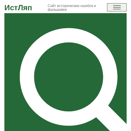
ИстЛяп
Сайт исторических ошибок и
фальшивок