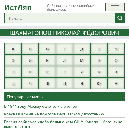
ИстЛяп
Сайт исторических ошибок и
фальшивок
ШАХМАГОНОВ НИКОЛАЙ ФЁДОРОВИЧ
А
Б
В
Г
Д
Е
Ж
З
И
К
Л
М
Н
О
П
Р
С
Т
У
Ф
Х
Ц
Ч
Ш
Щ
Э
Ю
Я
Популярные мифы
В 1941 году Москву облетели с иконой
Красная армия не помогла Варшавскому восстанию
Россия собирала хлеба больше чем США Канада и Аргентина
вместе взятые