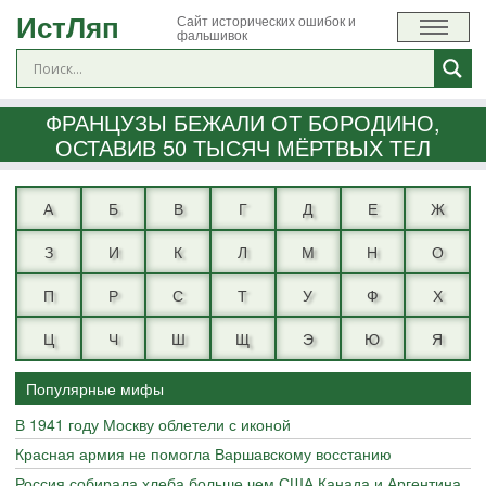
ИстЛяп
Сайт исторических ошибок и
фальшивок
ФРАНЦУЗЫ БЕЖАЛИ ОТ БОРОДИНО,
ОСТАВИВ 50 ТЫСЯЧ МЁРТВЫХ ТЕЛ
А
Б
В
Г
Д
Е
Ж
З
И
К
Л
М
Н
О
П
Р
С
Т
У
Ф
Х
Ц
Ч
Ш
Щ
Э
Ю
Я
Популярные мифы
В 1941 году Москву облетели с иконой
Красная армия не помогла Варшавскому восстанию
Россия собирала хлеба больше чем США Канада и Аргентина