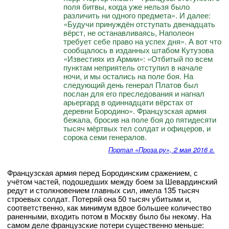
поля битвы, когда уже нельзя было
различить ни одного предмета». И далее:
«Будучи принуждён отступать двенадцать
вёрст, не останавливаясь, Наполеон
требует себе право на успех дня». А вот что
сообщалось в изданных штабом Кутузова
«Известиях из Армии»: «Отбитый по всем
пунктам неприятель отступил в начале
ночи, и мы остались на поле боя. На
следующий день генерал Платов был
послан для его преследования и нагнал
арьергард в одиннадцати вёрстах от
деревни Бородино». Французская армия
бежала, бросив на поле боя до пятидесяти
тысяч мёртвых тел солдат и офицеров, и
сорока семи генералов.
Портал «Проза.ру», 2 мая 2016 г.
Французская армия перед Бородинским сражением, с
учётом частей, подошедших между боем за Шевардинский
редут и столкновением главных сил, имела 135 тысяч
строевых солдат. Потеряй она 50 тысяч убитыми и,
соответственно, как минимум вдвое большее количество
раненными, входить потом в Москву было бы некому. На
самом деле французские потери существенно меньше: