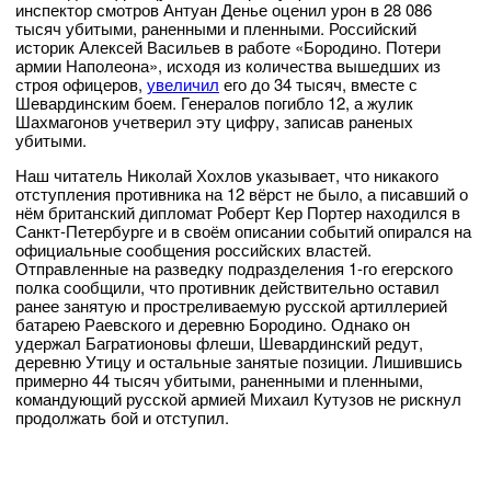
инспектор смотров Антуан Денье оценил урон в 28 086
тысяч убитыми, раненными и пленными. Российский
историк Алексей Васильев в работе «Бородино. Потери
армии Наполеона», исходя из количества вышедших из
строя офицеров,
увеличил
его до 34 тысяч, вместе с
Шевардинским боем. Генералов погибло 12, а жулик
Шахмагонов учетверил эту цифру, записав раненых
убитыми.
Наш читатель Николай Хохлов указывает, что никакого
отступления противника на 12 вёрст не было, а писавший о
нём британский дипломат Роберт Кер Портер находился в
Санкт-Петербурге и в своём описании событий опирался на
официальные сообщения российских властей.
Отправленные на разведку подразделения 1-го егерского
полка сообщили, что противник действительно оставил
ранее занятую и простреливаемую русской артиллерией
батарею Раевского и деревню Бородино. Однако он
удержал Багратионовы флеши, Шевардинский редут,
деревню Утицу и остальные занятые позиции. Лишившись
примерно 44 тысяч убитыми, раненными и пленными,
командующий русской армией Михаил Кутузов не рискнул
продолжать бой и отступил.