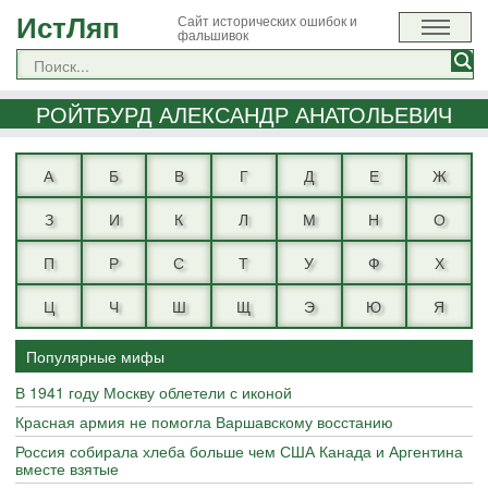
ИстЛяп
Сайт исторических ошибок и
фальшивок
РОЙТБУРД АЛЕКСАНДР АНАТОЛЬЕВИЧ
А
Б
В
Г
Д
Е
Ж
З
И
К
Л
М
Н
О
П
Р
С
Т
У
Ф
Х
Ц
Ч
Ш
Щ
Э
Ю
Я
Популярные мифы
В 1941 году Москву облетели с иконой
Красная армия не помогла Варшавскому восстанию
Россия собирала хлеба больше чем США Канада и Аргентина
вместе взятые