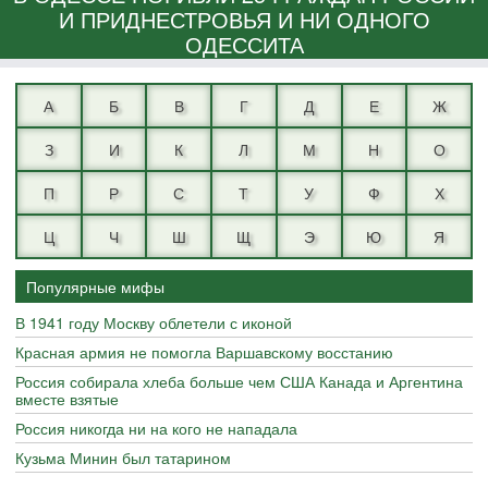
И ПРИДНЕСТРОВЬЯ И НИ ОДНОГО
ОДЕССИТА
А
Б
В
Г
Д
Е
Ж
З
И
К
Л
М
Н
О
П
Р
С
Т
У
Ф
Х
Ц
Ч
Ш
Щ
Э
Ю
Я
Популярные мифы
В 1941 году Москву облетели с иконой
Красная армия не помогла Варшавскому восстанию
Россия собирала хлеба больше чем США Канада и Аргентина
вместе взятые
Россия никогда ни на кого не нападала
Кузьма Минин был татарином