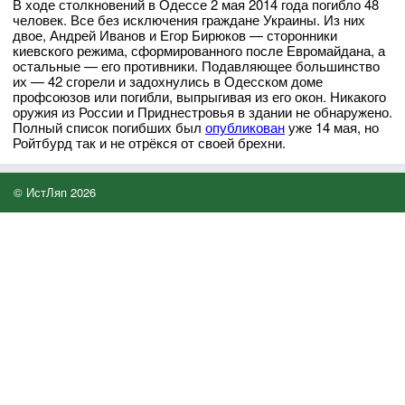
В ходе столкновений в Одессе 2 мая 2014 года погибло 48
человек. Все без исключения граждане Украины. Из них
двое, Андрей Иванов и Егор Бирюков — сторонники
киевского режима, сформированного после Евромайдана, а
остальные — его противники. Подавляющее большинство
их — 42 сгорели и задохнулись в Одесском доме
профсоюзов или погибли, выпрыгивая из его окон. Никакого
оружия из России и Приднестровья в здании не обнаружено.
Полный список погибших был
опубликован
уже 14 мая, но
Ройтбурд так и не отрёкся от своей брехни.
© ИстЛяп 2026