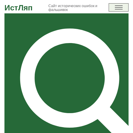
ИстЛяп
Сайт исторических ошибок и
фальшивок