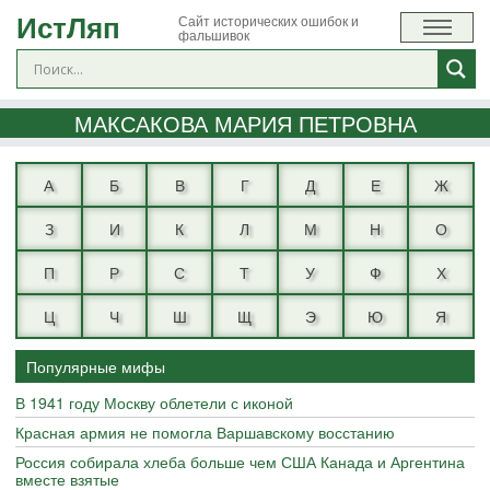
ИстЛяп
Сайт исторических ошибок и
фальшивок
МАКСАКОВА МАРИЯ ПЕТРОВНА
А
Б
В
Г
Д
Е
Ж
З
И
К
Л
М
Н
О
П
Р
С
Т
У
Ф
Х
Ц
Ч
Ш
Щ
Э
Ю
Я
Популярные мифы
В 1941 году Москву облетели с иконой
Красная армия не помогла Варшавскому восстанию
Россия собирала хлеба больше чем США Канада и Аргентина
вместе взятые