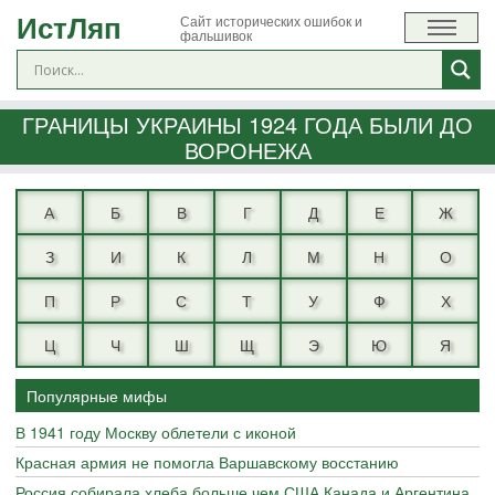
ИстЛяп
Сайт исторических ошибок и
фальшивок
ГРАНИЦЫ УКРАИНЫ 1924 ГОДА БЫЛИ ДО
ВОРОНЕЖА
А
Б
В
Г
Д
Е
Ж
З
И
К
Л
М
Н
О
П
Р
С
Т
У
Ф
Х
Ц
Ч
Ш
Щ
Э
Ю
Я
Популярные мифы
В 1941 году Москву облетели с иконой
Красная армия не помогла Варшавскому восстанию
Россия собирала хлеба больше чем США Канада и Аргентина