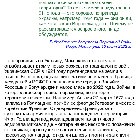
поплатилось за это частью своей
территории? То есть я имею в виду границы
91-го года — это хорошо, но границы
Украины, например, 1924 года — они были,
кажется, аж до Воронежа где-то. Почему не
рассматривается вопрос этого, нигде
обсуждается.
Видеоблог экс-депутата Верховной Рады
Игоря Мосийчука, 13 июля 2022 г.
Перебравшись на Украину, Максакова старательно
отрабатывает ртом у новых хозяев, но традиционно врёт.
Украинская ССР в 1924 году претендовала на земли в
районе Воронежа, однако никогда ими не владела. Граница
между ней и РСФСР прошла южнее городов Валуйки,
Россошь и Богучар, где и находилась до 2022 года. Войны, в
которых агрессор терпел поражение, но не терял
территории известны. Например, Англия 27 марта 1672 года
напала на Голландию, причём её флот действовал вместе с
кораблями Франции. Одновременно французская
сухопутная армия вторглась на голландскую территорию.
Флот Голландии под командованием талантливого
адмирала Михаэля Де Рюйтера нанёс несколько поражений
союзникам, французское наступление провалилось,
поскольку голландцы открыли шлюзы плотин и затопили
часть прибрежных земель, и англичанам пришлось