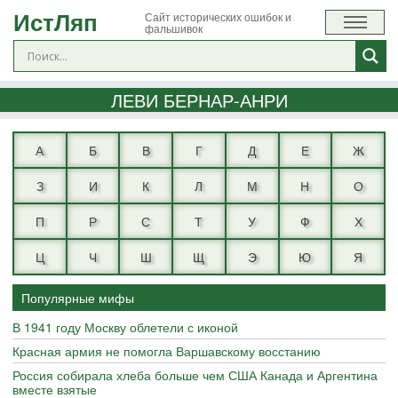
ИстЛяп
Сайт исторических ошибок и
фальшивок
ЛЕВИ БЕРНАР-АНРИ
А
Б
В
Г
Д
Е
Ж
З
И
К
Л
М
Н
О
П
Р
С
Т
У
Ф
Х
Ц
Ч
Ш
Щ
Э
Ю
Я
Популярные мифы
В 1941 году Москву облетели с иконой
Красная армия не помогла Варшавскому восстанию
Россия собирала хлеба больше чем США Канада и Аргентина
вместе взятые