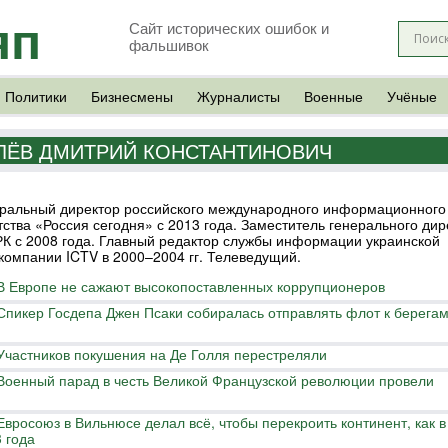
яп
Сайт исторических ошибок и
фальшивок
Политики
Бизнесмены
Журналисты
Военные
Учёные
ЛЁВ ДМИТРИЙ КОНСТАНТИНОВИЧ
ральный директор российского международного информационного
тства «Россия сегодня» с 2013 года. Заместитель генерального дир
К с 2008 года. Главный редактор службы информации украинской
компании ICTV в 2000–2004 гг. Телеведущий.
В Европе не сажают высокопоставленных коррупционеров
Спикер Госдепа Джен Псаки собиралась отправлять флот к берега
Участников покушения на Де Голля перестреляли
Военный парад в честь Великой Французской революции провели
Евросоюз в Вильнюсе делал всё, чтобы перекроить континент, как в
 года