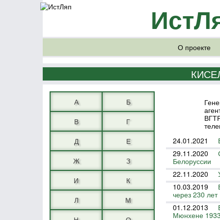
ИстЛ
О проекте
КИСЕ
А
Б
Гене
аген
ВГТР
В
Г
теле
24.01.2021
Д
Е
29.11.2020
Ж
З
Белоруссии
22.11.2020
И
К
10.03.2019
через 230 лет
Л
М
01.12.2013
Мюнхене 1933
Н
О