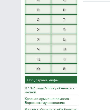
П
Р
С
Т
У
Ф
Х
Ц
Ч
Ш
Щ
Э
Ю
Я
Популярные мифы
В 1941 году Москву облетели с
иконой
Красная армия не помогла
Варшавскому восстанию
Россия собирала хлеба больше