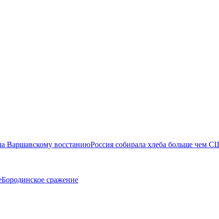
ла Варшавскому восстанию
Россия собирала хлеба больше чем С
е
Бородинское сражение