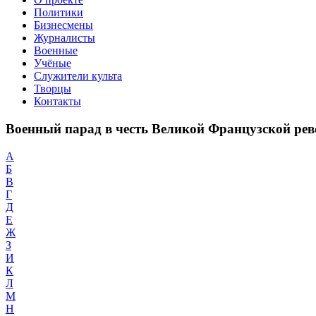
Политики
Бизнесмены
Журналисты
Военные
Учёные
Служители культа
Творцы
Контакты
Военный парад в честь Великой Французской рев
А
Б
В
Г
Д
Е
Ж
З
И
К
Л
М
Н