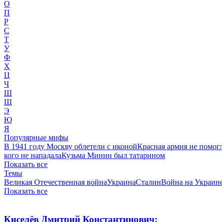
О
П
Р
С
Т
У
Ф
Х
Ц
Ч
Ш
Щ
Э
Ю
Я
Популярные мифы
В 1941 году Москву облетели с иконой
Красная армия не помог
кого не нападала
Кузьма Минин был татарином
Показать все
Темы
Великая Отечественная война
Украина
Сталин
Война на Украин
Показать все
Киселёв Дмитрий Константинович: