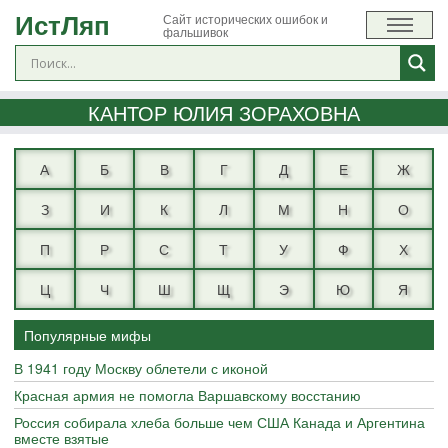
ИстЛяп
Сайт исторических ошибок и
фальшивок
КАНТОР ЮЛИЯ ЗОРАХОВНА
А
Б
В
Г
Д
Е
Ж
З
И
К
Л
М
Н
О
П
Р
С
Т
У
Ф
Х
Ц
Ч
Ш
Щ
Э
Ю
Я
Популярные мифы
В 1941 году Москву облетели с иконой
Красная армия не помогла Варшавскому восстанию
Россия собирала хлеба больше чем США Канада и Аргентина
вместе взятые