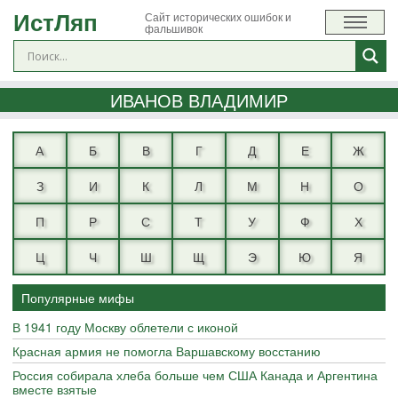
ИстЛяп
Сайт исторических ошибок и
фальшивок
ИВАНОВ ВЛАДИМИР
А
Б
В
Г
Д
Е
Ж
З
И
К
Л
М
Н
О
П
Р
С
Т
У
Ф
Х
Ц
Ч
Ш
Щ
Э
Ю
Я
Популярные мифы
В 1941 году Москву облетели с иконой
Красная армия не помогла Варшавскому восстанию
Россия собирала хлеба больше чем США Канада и Аргентина
вместе взятые