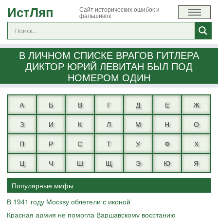
ИстЛяп
Сайт исторических ошибок и
фальшивок
В ЛИЧНОМ СПИСКЕ ВРАГОВ ГИТЛЕРА
ДИКТОР ЮРИЙ ЛЕВИТАН БЫЛ ПОД
НОМЕРОМ ОДИН
А
Б
В
Г
Д
Е
Ж
З
И
К
Л
М
Н
О
П
Р
С
Т
У
Ф
Х
Ц
Ч
Ш
Щ
Э
Ю
Я
Популярные мифы
В 1941 году Москву облетели с иконой
Красная армия не помогла Варшавскому восстанию