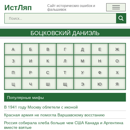
ИстЛяп
Сайт исторических ошибок и
фальшивок
БОЦКОВСКИЙ ДАНИЭЛЬ
А
Б
В
Г
Д
Е
Ж
З
И
К
Л
М
Н
О
П
Р
С
Т
У
Ф
Х
Ц
Ч
Ш
Щ
Э
Ю
Я
Популярные мифы
В 1941 году Москву облетели с иконой
Красная армия не помогла Варшавскому восстанию
Россия собирала хлеба больше чем США Канада и Аргентина
вместе взятые