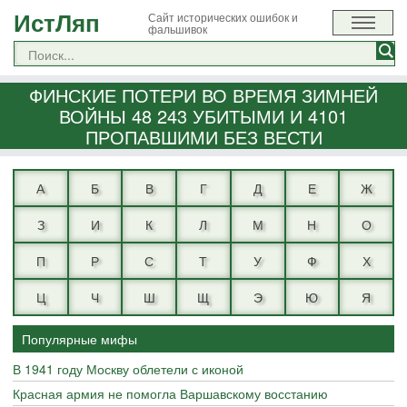
ИстЛяп
Сайт исторических ошибок и
фальшивок
ФИНСКИЕ ПОТЕРИ ВО ВРЕМЯ ЗИМНЕЙ
ВОЙНЫ 48 243 УБИТЫМИ И 4101
ПРОПАВШИМИ БЕЗ ВЕСТИ
А
Б
В
Г
Д
Е
Ж
З
И
К
Л
М
Н
О
П
Р
С
Т
У
Ф
Х
Ц
Ч
Ш
Щ
Э
Ю
Я
Популярные мифы
В 1941 году Москву облетели с иконой
Красная армия не помогла Варшавскому восстанию