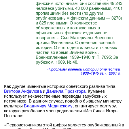
финским источникам, они составили 48 243
человека убитыми, 43 000 раненными, 4101
пропавшими без вести (по другим
опубликованным финским данным — 3273)
и 825 пленными. О количестве
обмороженных и контуженных в
официальных финских изданиях не
говорится… См.: Материалы Военного
архива Финляндии. Отделение военной
истории. Отчёт о деятельности тыловых
частей во время Зимней войны.
Военнопленные. 1939–1940 гг. Т. 7695; За
рубежом. 1989. № 48.
«Проблемы военной истории отечества.
1938–1945 гг.», 2007 г.
Как другие именитые историки советского разлива типа
Виктора Анфилова
и
Даниила Проэктора
, Куманёв
использует некачественные переводы зарубежных
источников. В данном случае, подобно бывшему министру
культуры
Владимиру Мединскому
, он цитирует халтуру,
которую разоблачил член редколлегии «ИстЛяпа» Игорь
Пыхалов:
«Первоисточником этой цифры является опубликованный в