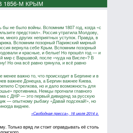
В 1856-М КРЫМ
ь бы не было войны. Вспомним 1807 год, когда «с
ильзите предстоял». Россия утратила Молдову,
, много других неприятных уступок. Правда, в
Парижа. Вспомним позорный Парижский мирный
Россия вернула себе Крым. Вспомним позорный
годовали и красные, и белые! Но прошёл год — и
й мир с Варшавой, после «чуда на Висле»? В
у! Но она всё равно грянула, и всё равно
е менее важно то, что происходит в Берлине и в
иев важнее Донецка, а Берлин важнее Киева.
репило Стрелкова, но и дало возможность для
юшье» противника. Немцы прогнали главного
има с ДНР — это первый дивиденд за русскую
ьщик — опытному рыбаку «Давай подсекай!», но
иногда виднее.
«Свободная пресса», 16 июля 2014 г.
му. Только вряд ли стоит оправдывать её столь
лонского.