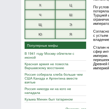
Х
Ц
По услов
потеряла
Ч
Ш
Турцией 
ограничи
императо
Щ
Э
Согласно
Ю
Я
с устьем
владением
Популярные мифы
Сталин н
сфер инт
В 1941 году Москву облетели с
империи.
иконой
перешеек
Древней 
Красная армия не помогла
Варшавскому восстанию
империей
Россия собирала хлеба больше чем
США Канада и Аргентина вместе
взятые
Россия никогда ни на кого не
нападала
Кузьма Минин был татарином
Показать все