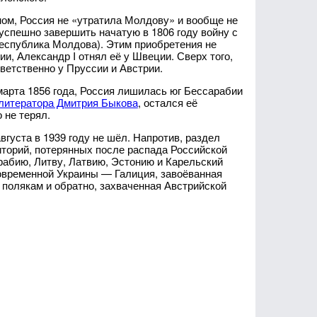
ном, Россия не «утратила Молдову» и вообще не
 успешно завершить начатую в 1806 году войну с
еспублика Молдова). Этим приобретения не
и, Александр I отнял её у Швеции. Сверх того,
ветственно у Пруссии и Австрии.
арта 1856 года, Россия лишилась юг Бессарабии
литератора Дмитрия Быкова
, остался её
 не терял.
вгуста в 1939 году не шёл. Напротив, раздел
торий, потерянных после распада Российской
абию, Литву, Латвию, Эстонию и Карельский
современной Украины — Галиция, завоёванная
 полякам и обратно, захваченная Австрийской