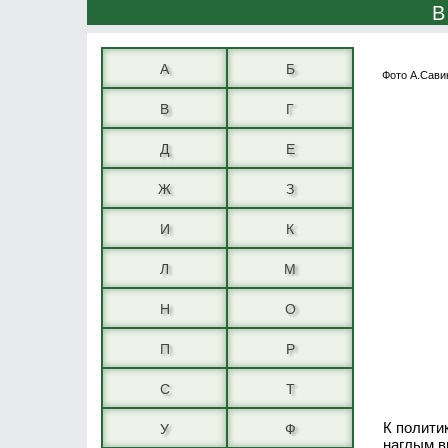
В
А
Б
Фото А.Сави
В
Г
Д
Е
Ж
З
И
К
Л
М
Н
О
П
Р
С
Т
К полити
У
Ф
наглым в