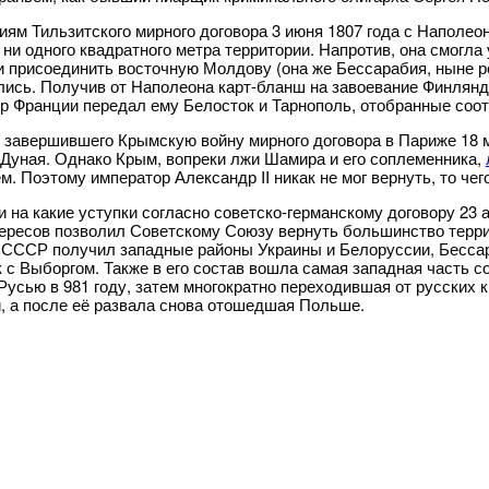
иям Тильзитского мирного договора 3 июня 1807 года с Наполео
 ни одного квадратного метра территории. Напротив, она смогла
и присоединить восточную Молдову (она же Бессарабия, ныне р
лись. Получив от Наполеона карт-бланш на завоевание Финлянди
р Франции передал ему Белосток и Тарнополь, отобранные соот
 завершившего Крымскую войну мирного договора в Париже 18 м
 Дуная. Однако Крым, вопреки лжи Шамира и его соплеменника,
. Поэтому император Александр II никак не мог вернуть, то чего
и на какие уступки согласно советско-германскому договору 23 а
ересов позволил Советскому Союзу вернуть большинство терри
 СССР получил западные районы Украины и Белоруссии, Бессар
 с Выборгом. Также в его состав вошла самая западная часть 
Русью в 981 году, затем многократно переходившая от русских к
, а после её развала снова отошедшая Польше.