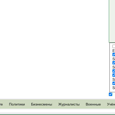
E
S
S
S
S
те
Политики
Бизнесмены
Журналисты
Военные
Учё