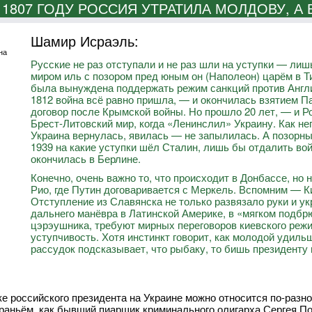
 1807 ГОДУ РОССИЯ УТРАТИЛА МОЛДОВУ, А 
Шамир Исраэль:
на
Русские не раз отступали и не раз шли на уступки — лиш
миром иль с позором пред юным он (Наполеон) царём в Т
была вынуждена поддержать режим санкций против Англии
1812 война всё равно пришла, — и окончилась взятием 
договор после Крымской войны. Но прошло 20 лет, — и 
Брест-Литовский мир, когда «Ленинслил» Украину. Как не
Украина вернулась, явилась — не запылилась. А позорны
1939 на какие уступки шёл Сталин, лишь бы отдалить войн
окончилась в Берлине.
Конечно, очень важно то, что происходит в Донбассе, но н
Рио, где Путин договаривается с Меркель. Вспомним — К
Отступление из Славянска не только развязало руки и ук
дальнего манёвра в Латинской Америке, в «мягком подбр
цэрэушника, требуют мирных переговоров киевского реж
уступчивость. Хотя инстинкт говорит, как молодой удил
рассудок подсказывает, что рыбаку, то бишь президенту 
ке российского президента на Украине можно относится по-разно
раньём, как бывший пиарщик криминального олигарха Сергея По