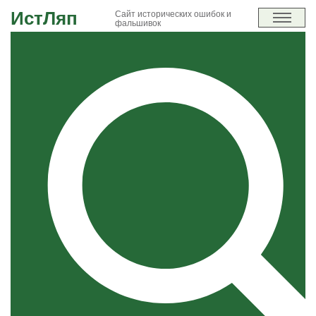
ИстЛяп
Сайт исторических ошибок и
фальшивок