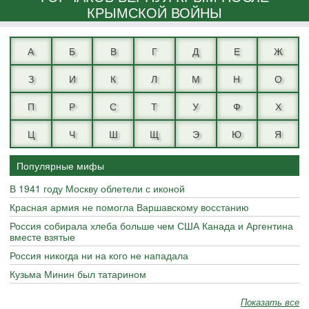
КРЫМСКОЙ ВОЙНЫ
А
Б
В
Г
Д
Е
Ж
З
И
К
Л
М
Н
О
П
Р
С
Т
У
Ф
Х
Ц
Ч
Ш
Щ
Э
Ю
Я
Популярные мифы
В 1941 году Москву облетели с иконой
Красная армия не помогла Варшавскому восстанию
Россия собирала хлеба больше чем США Канада и Аргентина
вместе взятые
Россия никогда ни на кого не нападала
Кузьма Минин был татарином
Показать все