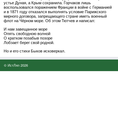
устье Дуная, а Крым сохранила. Горчаков лишь
воспользовался поражением Франции в войне с Германией
и в 1871 году отказался выполнять условие Парижского
мирного договора, запрещающего стране иметь военный
флот на Чёрном море. Об этом Тютчев и написал:
И нам завещанное море
Опять свободною волной
О кратком позабыв позоре
Лобзает берег свой родной.
Но и его стихи Быков исковеркал.
© ИстЛяп 2026