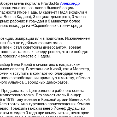
обозреватель портала Pravda.Ru
Александр
, правительство возглавил бывший социал-
пасности Имре Надь. В кабинет Надя входили 4
а Яноша Кадара), 3 социал-демократа, 3 члена
рных рабочих и граждан и 3 министра более
иного выходца из «Скрещённых стрел» среди
ппозиции, эмиграции или в подполье. Исключением
вник был не идейным фашистом, а
 плен, стал советским диверсантом, воевал
анцев из танков, к вечеру решил, что те победят
а повесили вместе с Надем.
айор Бела Кирай в симпатиях к нацистским
ьких евреев). В остальном Кирай, как и Малетер,
рмии и вступить в компартию, благодаря чему
 после освобождения примкнул к мятежу, сбежал
ьного Альянса Свободных демократов.
. Председатель Центрального рабочего совета
калистского толка. Его заместитель Шандор
 в 1919 году воевал в Красной армии Венгерской
 Электротехника турецкого происхождения Кемаля
енного. Трансильванский венгр Йожеф Дудаш во
отом отсидел 3 года при коммунистах, некоторое
я социалистом. Шахтёры Ласло Русняк и Ласло