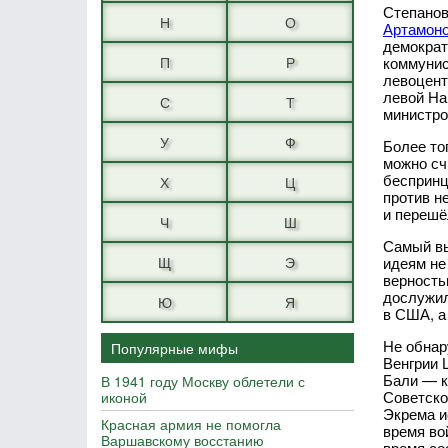
Степанов
Н
О
Артамон
демократ
П
Р
коммунис
левоцент
левой На
С
Т
министро
У
Ф
Более то
можно сч
беспринц
Х
Ц
против н
и перешё
Ч
Ш
Самый вы
Щ
Э
идеям не
верность
дослужил
Ю
Я
в США, а
Не обнар
Популярные мифы
Венгрии 
Бали — к
В 1941 году Москву облетели с
Советско
иконой
Экрема и
Красная армия не помогла
время во
Варшавскому восстанию
время со