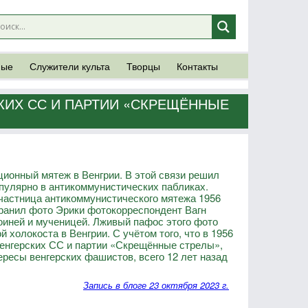
ные
Служители культа
Творцы
Контакты
КИХ СС И ПАРТИИ «СКРЕЩЁННЫЕ
юционный мятеж в Венгрии. В этой связи решил
опулярно в антикоммунистических пабликах.
участница антикоммунистического мятежа 1956
транил фото Эрики фотокорреспондент Вагн
роиней и мученицей. Лживый пафос этого фото
й холокоста в Венгрии. С учётом того, что в 1956
енгерских СС и партии «Скрещённые стрелы»,
ересы венгерских фашистов, всего 12 лет назад
Запись в блоге 23 октября 2023 г.