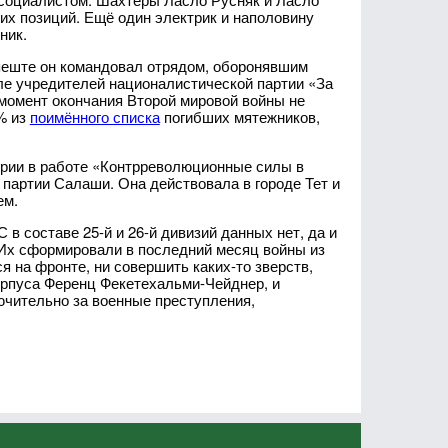
их позиций. Ещё один электрик и наполовину
ник.
апеште он командовал отрядом, оборонявшим
сле учредителей националистической партии «За
 момент окончания Второй мировой войны не
4% из
поимённого списка
погибших мятежников,
грии в работе «Контрреволюционные силы в
 партии Салаши. Она действовала в городе Тет и
ем.
в составе 25-й и 26-й дивизий данных нет, да и
 Их сформировали в последний месяц войны из
я на фронте, ни совершить каких-то зверств,
орпуса Ференц Фекетехальми-Чейднер, и
чительно за военные преступления,