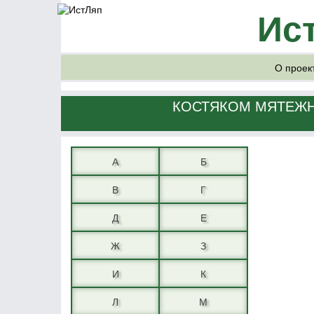
Ис
О проек
КОСТЯКОМ МЯТЕЖНИ
А
Б
В
Г
Д
Е
Ж
З
И
К
Л
М