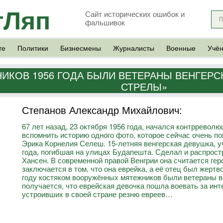
тЛяп
Сайт исторических ошибок и
фальшивок
те
Политики
Бизнесмены
Журналисты
Военные
Учё
КОВ 1956 ГОДА БЫЛИ ВЕТЕРАНЫ ВЕНГЕРС
СТРЕЛЫ»
Степанов Александр Михайлович:
67 лет назад, 23 октября 1956 года, начался контрревол
вспомнить историю одного фото, которое сейчас очень п
Эрика Корнелия Селеш. 15-летняя венгерская девушка, 
года, погибшая на улицах Будапешта. Сделал и распрос
Хансен. В современной правой Венгрии она считается ге
заключается в том, что она еврейка, а её отец был жертво
году костяком вооружённых мятежников были ветераны в
получается, что еврейская девочка пошла воевать за инт
устроивших в своей стране резню евреев…