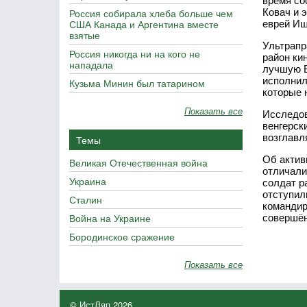
Ковач и 
Россия собирала хлеба больше чем
еврей Иш
США Канада и Аргентина вместе
взятые
Ультрапр
Россия никогда ни на кого не
район ки
нападала
лучшую В
исполнил
Кузьма Минин был татарином
которые 
Показать все
Исследов
венгерск
возглавл
Темы
Об актив
Великая Отечественная война
отличали
Украина
солдат р
отступил
Сталин
командир
совершён
Война на Украине
Бородинское сражение
Показать все
© ИстЛяп 2026