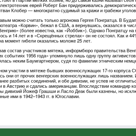
электротехник еврей Роберт Бан придерживались демократическ
тван Клобер — многократно судимый за кражи и грабежи уголов
авым можно считать только агронома Гергея Понгратца. В Буд
нотеатра «Корвин», бежал в США, а вернувшись, оказался в чи
енгрию» (более известна, как «Йоббик»). Однако Понгратцу на
ось и 14 лет и в «Скрещённых стрелах» он не состоял. Как и 4
на момент гибели оказались моложе 25 лет.
ав состав участников мятежа, информбюро правительства Вен
их событиях 1956 года» упомянуло лишь одну группу активистов
ялась неким Баумгартнером, судя по фамилии этническим немц
ном участии в мятеже бывших военнослужащих 17-го корпуса СС 
сь они от прочих венгерских военнослужащих лишь названием.
анее разбитых соединений, и обе дивизии, не успев не отличитьс
и в Австрию и сдались американцам. Впоследствии командир к
ы дивизий Йожеф Грашши и Ласло Деак были казнены, но исклю
ные ими в 1942–1943 гг. в Югославии.