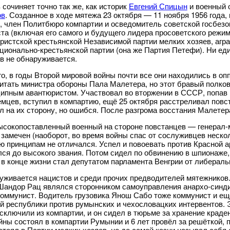
 сочиняет точно так же, как историк
Евгений Спицын
и военный 
ов
. Созданное в ходе мятежа 23 октября — 11 ноября 1956 года
, член Политбюро компартии и осведомитель советской госбезо
та (включая его самого и будущего лидера просоветского режим
ристской крестьянской Независимой партии мелких хозяев, агра
ционально-крестьянской партии (она же Партия Петефи). Ни ед
в не обнаруживается.
го, в годы Второй мировой войны почти все они находились в о
итать министра обороны Пала Малетера, но этот бравый полко
ипным авантюристом. Участвовал во вторжении в СССР, попав в
емцев, вступил в компартию, ещё 25 октября расстреливал повст
л на их сторону, но ошибся. После разгрома восстания Малетер
сокопоставленный военный на стороне повстанцев — генерал-м
 замечен (наоборот, во время войны спас от сослуживцев нескол
ю принципам не отличался. Успел и повоевать против Красной а
ся до высокого звания. Потом сидел по обвинению в шпионаже,
 в конце жизни стал депутатом парламента Венгрии от либерал
уживается нацистов и среди прочих предводителей мятежников
Шандор Рац являлся сторонником самоуправления анархо-синди
оммунист. Водитель грузовика Янош Сабо тоже коммунист и ещё
й республики против румынских и чехословацких интервентов.
сключили из компартии, и он сидел в тюрьме за хранение крад
йны состоял в компартии Румынии и 6 лет провёл за решёткой, п
стоял в Партии мелких хозяев, но до самой казни называл себ