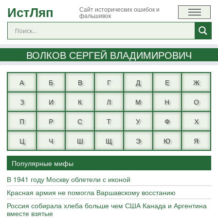
ИстЛяп
Сайт исторических ошибок и
фальшивок
ВОЛКОВ СЕРГЕЙ ВЛАДИМИРОВИЧ
А
Б
В
Г
Д
Е
Ж
З
И
К
Л
М
Н
О
П
Р
С
Т
У
Ф
Х
Ц
Ч
Ш
Щ
Э
Ю
Я
Популярные мифы
В 1941 году Москву облетели с иконой
Красная армия не помогла Варшавскому восстанию
Россия собирала хлеба больше чем США Канада и Аргентина
вместе взятые