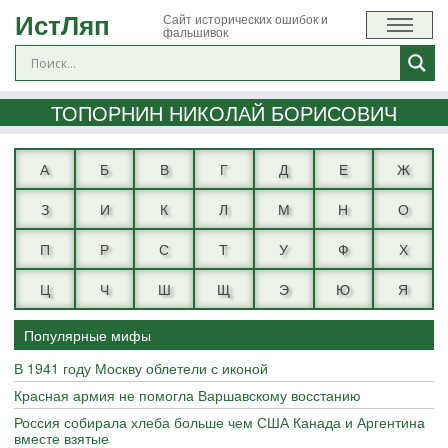
ИстЛяп
Сайт исторических ошибок и
фальшивок
ТОПОРНИН НИКОЛАЙ БОРИСОВИЧ
А
Б
В
Г
Д
Е
Ж
З
И
К
Л
М
Н
О
П
Р
С
Т
У
Ф
Х
Ц
Ч
Ш
Щ
Э
Ю
Я
Популярные мифы
В 1941 году Москву облетели с иконой
Красная армия не помогла Варшавскому восстанию
Россия собирала хлеба больше чем США Канада и Аргентина
вместе взятые