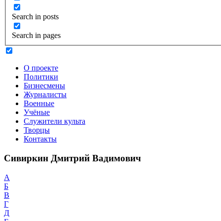
Search in posts
Search in pages
О проекте
Политики
Бизнесмены
Журналисты
Военные
Учёные
Служители культа
Творцы
Контакты
Сивиркин Дмитрий Вадимович
А
Б
В
Г
Д