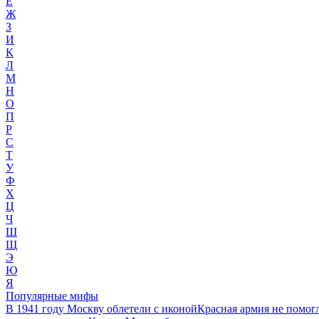
Е
Ж
З
И
К
Л
М
Н
О
П
Р
С
Т
У
Ф
Х
Ц
Ч
Ш
Щ
Э
Ю
Я
Популярные мифы
В 1941 году Москву облетели с иконой
Красная армия не помог