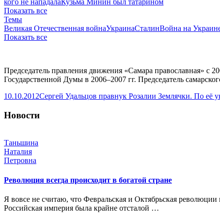
кого не нападала
Кузьма Минин был татарином
Показать все
Темы
Великая Отечественная война
Украина
Сталин
Война на Украин
Показать все
Председатель правления движения «Самара православная» с 20
Государственной Думы в 2006–2007 гг. Председатель самарског
10.10.2012
Сергей Удальцов правнук Розалии Землячки. По её 
Новости
Таньшина
Наталия
Петровна
Революция всегда происходит в богатой стране
Я вовсе не считаю, что Февральская и Октябрьская революции 
Российская империя была крайне отсталой …