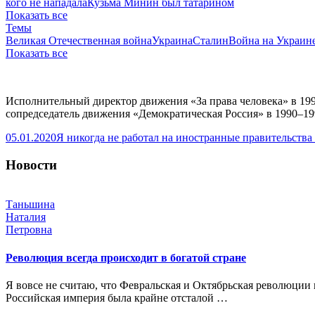
кого не нападала
Кузьма Минин был татарином
Показать все
Темы
Великая Отечественная война
Украина
Сталин
Война на Украин
Показать все
Исполнительный директор движения «За права человека» в 199
сопредседатель движения «Демократическая Россия» в 1990–199
05.01.2020
Я никогда не работал на иностранные правительства
Новости
Таньшина
Наталия
Петровна
Революция всегда происходит в богатой стране
Я вовсе не считаю, что Февральская и Октябрьская революции 
Российская империя была крайне отсталой …