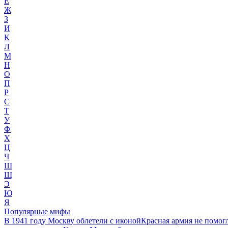
Е
Ж
З
И
К
Л
М
Н
О
П
Р
С
Т
У
Ф
Х
Ц
Ч
Ш
Щ
Э
Ю
Я
Популярные мифы
В 1941 году Москву облетели с иконой
Красная армия не помог