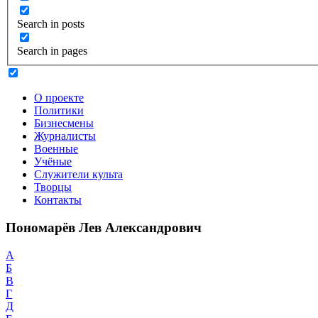
Search in posts
Search in pages
О проекте
Политики
Бизнесмены
Журналисты
Военные
Учёные
Служители культа
Творцы
Контакты
Пономарёв Лев Александрович
А
Б
В
Г
Д