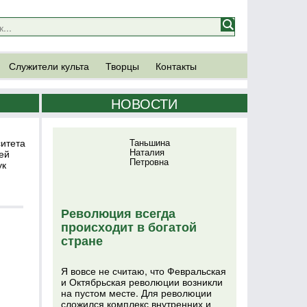
Служители культа
Творцы
Контакты
НОВОСТИ
ситета
Таньшина
Наталия
ей
Петровна
ук
Революция всегда
происходит в богатой
стране
Я вовсе не считаю, что Февральская
и Октябрьская революции возникли
на пустом месте. Для революции
сложился комплекс внутренних и