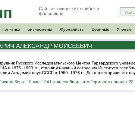
яп
Сайт исторических ошибок и
фальшивок
Политики
Бизнесмены
Журналисты
Военные
Учёные
КРИЧ АЛЕКСАНДР МОИСЕЕВИЧ
трудник Русского Исследовательского Центра Гарвардского универ
США в 1976–1993 гг., старший научный сотрудник Института всеобщ
тории Академии наук СССР в 1950–1976 гг. Доктор исторических на
Рихард Зорге 15 мая 1941 года сообщил, что Германия нападёт 22