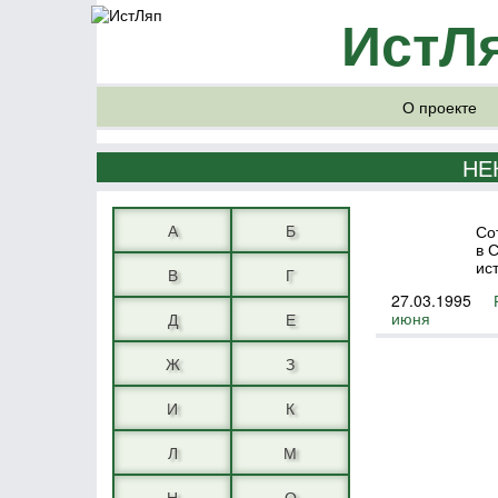
ИстЛ
О проекте
НЕ
А
Б
Со
в 
ис
В
Г
27.03.1995
июня
Д
Е
Ж
З
И
К
Л
М
Н
О