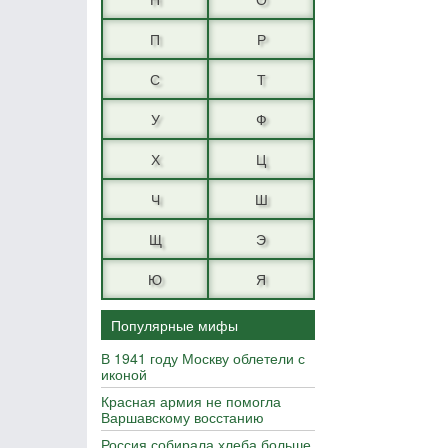
П
Р
С
Т
У
Ф
Х
Ц
Ч
Ш
Щ
Э
Ю
Я
Популярные мифы
В 1941 году Москву облетели с
иконой
Красная армия не помогла
Варшавскому восстанию
Россия собирала хлеба больше