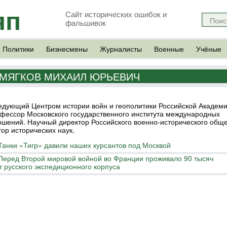
яп
Сайт исторических ошибок и
фальшивок
Политики
Бизнесмены
Журналисты
Военные
Учёные
МЯГКОВ МИХАИЛ ЮРЬЕВИЧ
едующий Центром истории войн и геополитики Российской Академи
фессор Московского государственного института международных
ошений. Научный директор Российского военно-исторического обще
тор исторических наук.
Танки «Тигр» давили наших курсантов под Москвой
Перед Второй мировой войной во Франции проживало 90 тысяч
 русского экспедиционного корпуса