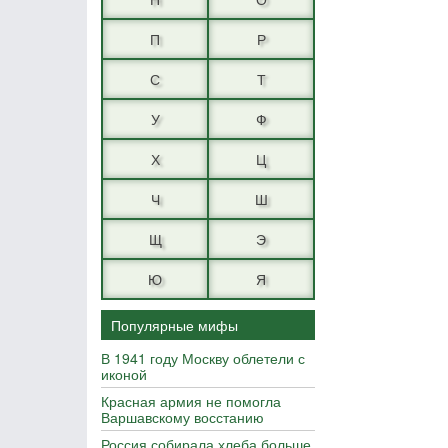
П
Р
С
Т
У
Ф
Х
Ц
Ч
Ш
Щ
Э
Ю
Я
Популярные мифы
В 1941 году Москву облетели с
иконой
Красная армия не помогла
Варшавскому восстанию
Россия собирала хлеба больше