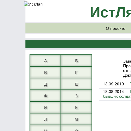
ИстЛ
О проекте
А
Б
Зав
Про
отн
В
Г
Док
13.09.2019
Д
Е
18.08.2014
Ж
З
бывших солдат
И
К
Л
М
Н
О