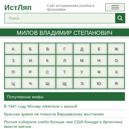
ИстЛяп
Сайт исторических ошибок и
фальшивок
МИЛОВ ВЛАДИМИР СТЕПАНОВИЧ
А
Б
В
Г
Д
Е
Ж
З
И
К
Л
М
Н
О
П
Р
С
Т
У
Ф
Х
Ц
Ч
Ш
Щ
Э
Ю
Я
Популярные мифы
В 1941 году Москву облетели с иконой
Красная армия не помогла Варшавскому восстанию
Россия собирала хлеба больше чем США Канада и Аргентина
вместе взятые