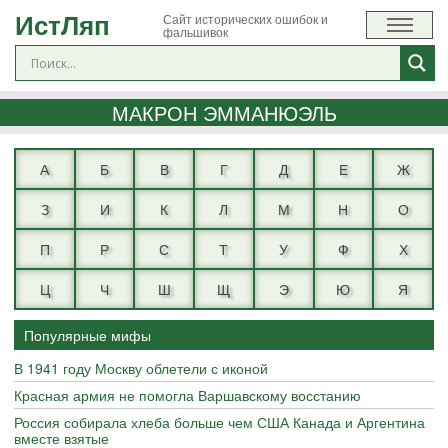
ИстЛяп
Сайт исторических ошибок и
фальшивок
МАКРОН ЭММАНЮЭЛЬ
А
Б
В
Г
Д
Е
Ж
З
И
К
Л
М
Н
О
П
Р
С
Т
У
Ф
Х
Ц
Ч
Ш
Щ
Э
Ю
Я
Популярные мифы
В 1941 году Москву облетели с иконой
Красная армия не помогла Варшавскому восстанию
Россия собирала хлеба больше чем США Канада и Аргентина
вместе взятые