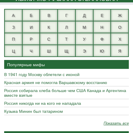
А
Б
В
Г
Д
Е
Ж
З
И
К
Л
М
Н
О
П
Р
С
Т
У
Ф
Х
Ц
Ч
Ш
Щ
Э
Ю
Я
Популярные мифы
В 1941 году Москву облетели с иконой
Красная армия не помогла Варшавскому восстанию
Россия собирала хлеба больше чем США Канада и Аргентина
вместе взятые
Россия никогда ни на кого не нападала
Кузьма Минин был татарином
Показать все