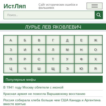
ИстЛяп
Сайт исторических ошибок и
фальшивок
ЛУРЬЕ ЛЕВ ЯКОВЛЕВИЧ
А
Б
В
Г
Д
Е
Ж
З
И
К
Л
М
Н
О
П
Р
С
Т
У
Ф
Х
Ц
Ч
Ш
Щ
Э
Ю
Я
Популярные мифы
В 1941 году Москву облетели с иконой
Красная армия не помогла Варшавскому восстанию
Россия собирала хлеба больше чем США Канада и Аргентина
вместе взятые