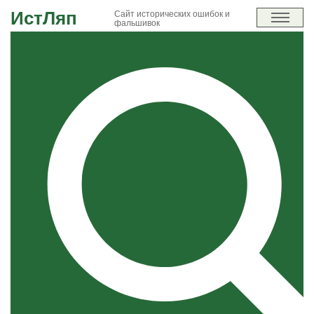
ИстЛяп
Сайт исторических ошибок и
фальшивок