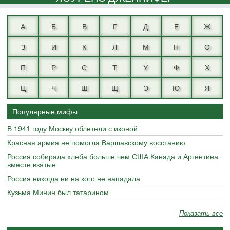
А
Б
В
Г
Д
Е
Ж
З
И
К
Л
М
Н
О
П
Р
С
Т
У
Ф
Х
Ц
Ч
Ш
Щ
Э
Ю
Я
Популярные мифы
В 1941 году Москву облетели с иконой
Красная армия не помогла Варшавскому восстанию
Россия собирала хлеба больше чем США Канада и Аргентина
вместе взятые
Россия никогда ни на кого не нападала
Кузьма Минин был татарином
Показать все