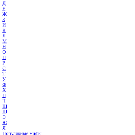
Д
Е
Ж
З
И
К
Л
М
Н
О
П
Р
С
Т
У
Ф
Х
Ц
Ч
Ш
Щ
Э
Ю
Я
Популярные мифы