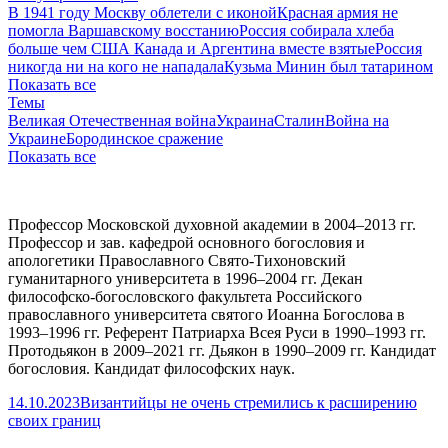
В 1941 году Москву облетели с иконой
Красная армия не
помогла Варшавскому восстанию
Россия собирала хлеба
больше чем США Канада и Аргентина вместе взятые
Россия
никогда ни на кого не нападала
Кузьма Минин был татарином
Показать все
Темы
Великая Отечественная война
Украина
Сталин
Война на
Украине
Бородинское сражение
Показать все
Профессор Московской духовной академии в 2004–2013 гг.
Профессор и зав. кафедрой основного богословия и
апологетики Православного Свято-Тихоновский
гуманитарного университета в 1996–2004 гг. Декан
философско-богословского факультета Российского
православного университета святого Иоанна Богослова в
1993–1996 гг. Референт Патриарха Всея Руси в 1990–1993 гг.
Протодьякон в 2009–2021 гг. Дьякон в 1990–2009 гг. Кандидат
богословия. Кандидат философских наук.
14.10.2023
Византийцы не очень стремились к расширению
своих границ