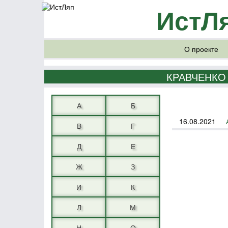
ИстЛ
О проекте
КРАВЧЕНКО
А
Б
16.08.2021
В
Г
Д
Е
Ж
З
И
К
Л
М
Н
О