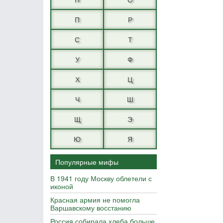
П
Р
С
Т
У
Ф
Х
Ц
Ч
Ш
Щ
Э
Ю
Я
Популярные мифы
В 1941 году Москву облетели с
иконой
Красная армия не помогла
Варшавскому восстанию
Россия собирала хлеба больше