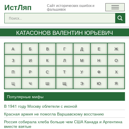
ИстЛяп
Сайт исторических ошибок и
фальшивок
КАТАСОНОВ ВАЛЕНТИН ЮРЬЕВИЧ
А
Б
В
Г
Д
Е
Ж
З
И
К
Л
М
Н
О
П
Р
С
Т
У
Ф
Х
Ц
Ч
Ш
Щ
Э
Ю
Я
Популярные мифы
В 1941 году Москву облетели с иконой
Красная армия не помогла Варшавскому восстанию
Россия собирала хлеба больше чем США Канада и Аргентина
вместе взятые