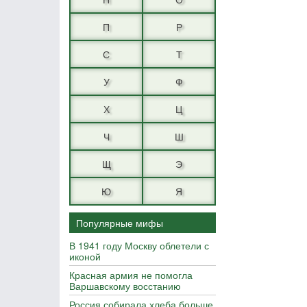
П
Р
С
Т
У
Ф
Х
Ц
Ч
Ш
Щ
Э
Ю
Я
Популярные мифы
В 1941 году Москву облетели с
иконой
Красная армия не помогла
Варшавскому восстанию
Россия собирала хлеба больше