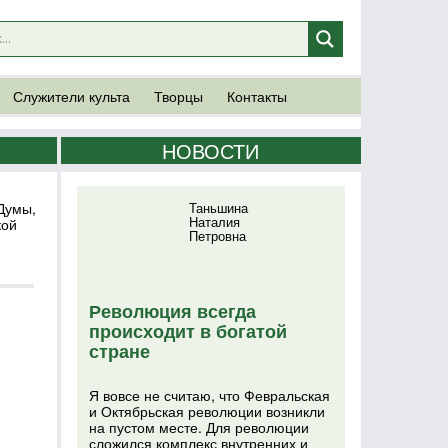
Служители культа
Творцы
Контакты
НОВОСТИ
Думы,
Таньшина
Наталия
кой
Петровна
и
Революция всегда
происходит в богатой
стране
Я вовсе не считаю, что Февральская
и Октябрьская революции возникли
на пустом месте. Для революции
сложился комплекс внутренних и