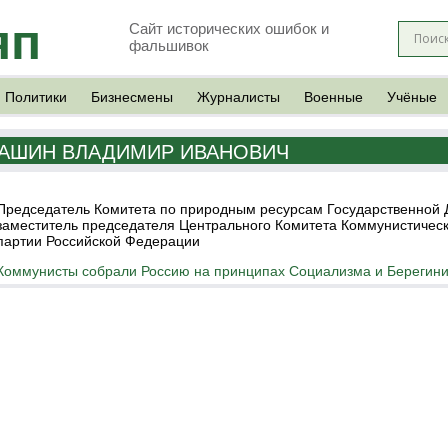
яп
Сайт исторических ошибок и
фальшивок
Политики
Бизнесмены
Журналисты
Военные
Учёные
АШИН ВЛАДИМИР ИВАНОВИЧ
Председатель Комитета по природным ресурсам Государственной 
заместитель председателя Центрального Комитета Коммунистичес
партии Российской Федерации
Коммунисты собрали Россию на принципах Социализма и Берегин