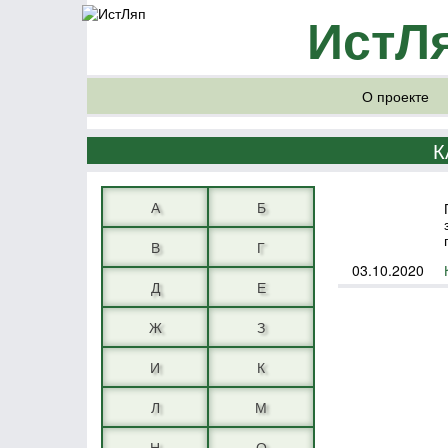
ИстЛ
О проекте
К
А
Б
В
Г
03.10.2020
Д
Е
Ж
З
И
К
Л
М
Н
О