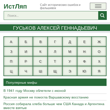
ИстЛяп
Сайт исторических ошибок и
фальшивок
ГУСЬКОВ АЛЕКСЕЙ ГЕННАДЬЕВИЧ
А
Б
В
Г
Д
Е
Ж
З
И
К
Л
М
Н
О
П
Р
С
Т
У
Ф
Х
Ц
Ч
Ш
Щ
Э
Ю
Я
Популярные мифы
В 1941 году Москву облетели с иконой
Красная армия не помогла Варшавскому восстанию
Россия собирала хлеба больше чем США Канада и Аргентина
вместе взятые