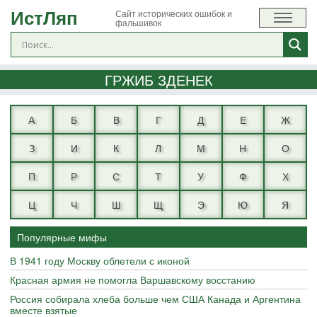
ИстЛяп
Сайт исторических ошибок и
фальшивок
ГРЖИБ ЗДЕНЕК
А
Б
В
Г
Д
Е
Ж
З
И
К
Л
М
Н
О
П
Р
С
Т
У
Ф
Х
Ц
Ч
Ш
Щ
Э
Ю
Я
Популярные мифы
В 1941 году Москву облетели с иконой
Красная армия не помогла Варшавскому восстанию
Россия собирала хлеба больше чем США Канада и Аргентина
вместе взятые