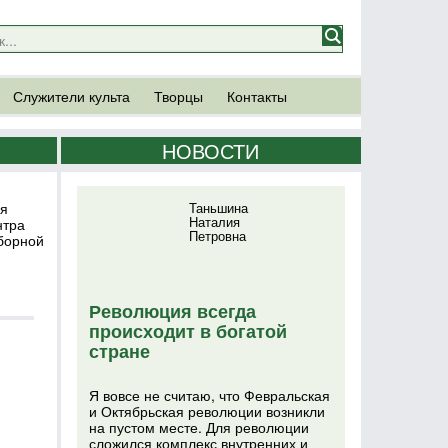
Служители культа
Творцы
Контакты
НОВОСТИ
ия
Таньшина
Наталия
нтра
Петровна
оборной
Революция всегда
происходит в богатой
стране
Я вовсе не считаю, что Февральская
и Октябрьская революции возникли
на пустом месте. Для революции
сложился комплекс внутренних и