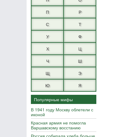
П
Р
С
Т
У
Ф
Х
Ц
Ч
Ш
Щ
Э
Ю
Я
Популярные мифы
В 1941 году Москву облетели с
иконой
Красная армия не помогла
Варшавскому восстанию
Россия собирала хлеба больше