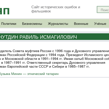
яп
Сайт исторических ошибок и
фальшивок
Политики
Бизнесмены
Журналисты
Военные
Учёные
НУТДИН РАВИЛЬ ИСМАГИЛОВИЧ
датель Совета муфтиев России с 1996 года и Духовного управлен
ман Российской Федерации с 1994 года. Президент Исламского це
 и Московской области в 1991–1994 гг. Имам-хатыб Московской с
 в 1987–1991 гг. Ответственный секретарь Духовного управления
ман Европейской части СССР и Сибири в 1985–1987 гг.
Кузьма Минин — этнический татарин