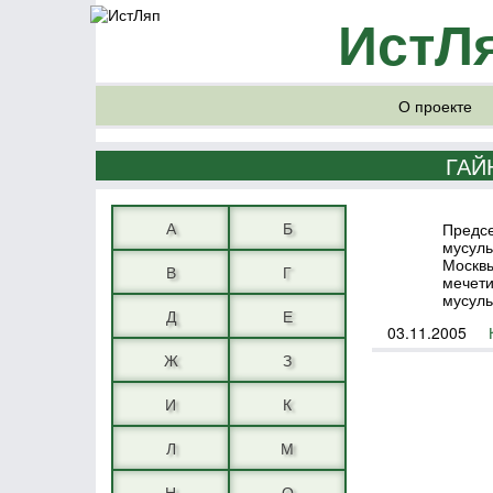
ИстЛ
О проекте
ГАЙ
А
Б
Предсе
мусуль
Москвы
В
Г
мечети
мусуль
Д
Е
03.11.2005
Ж
З
И
К
Л
М
Н
О