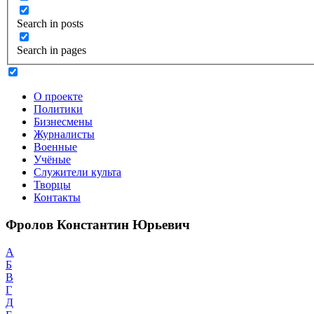
Search in posts
Search in pages
О проекте
Политики
Бизнесмены
Журналисты
Военные
Учёные
Служители культа
Творцы
Контакты
Фролов Константин Юрьевич
А
Б
В
Г
Д