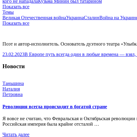
кого не нападала
Кузьма Минин был татарином
Показать все
Темы
Великая Отечественная война
Украина
Сталин
Война на Украин
Показать все
Поэт и автор-исполнитель. Основатель дуэтного театра «Улыбк
23.02.2023
В Европе путь всегда один в любые времена — взял,
Новости
Таньшина
Наталия
Петровна
Революция всегда происходит в богатой стране
Я вовсе не считаю, что Февральская и Октябрьская революции 
Российская империя была крайне отсталой …
Читать далее