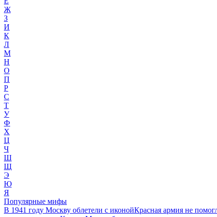
Е
Ж
З
И
К
Л
М
Н
О
П
Р
С
Т
У
Ф
Х
Ц
Ч
Ш
Щ
Э
Ю
Я
Популярные мифы
В 1941 году Москву облетели с иконой
Красная армия не помог