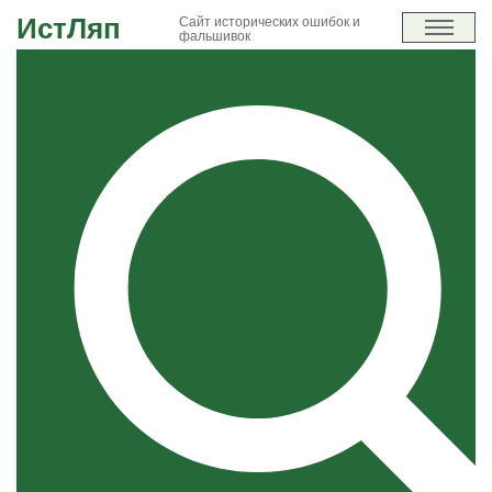
ИстЛяп
Сайт исторических ошибок и
фальшивок