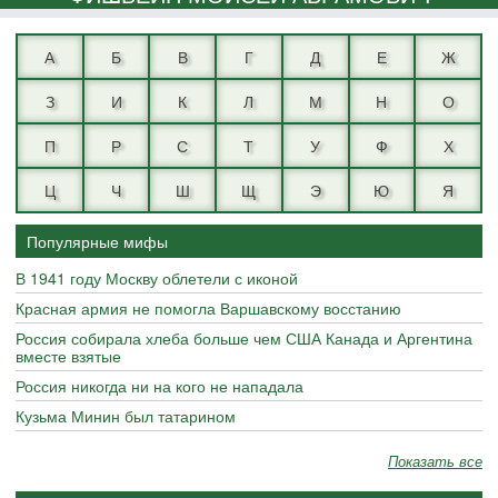
А
Б
В
Г
Д
Е
Ж
З
И
К
Л
М
Н
О
П
Р
С
Т
У
Ф
Х
Ц
Ч
Ш
Щ
Э
Ю
Я
Популярные мифы
В 1941 году Москву облетели с иконой
Красная армия не помогла Варшавскому восстанию
Россия собирала хлеба больше чем США Канада и Аргентина
вместе взятые
Россия никогда ни на кого не нападала
Кузьма Минин был татарином
Показать все