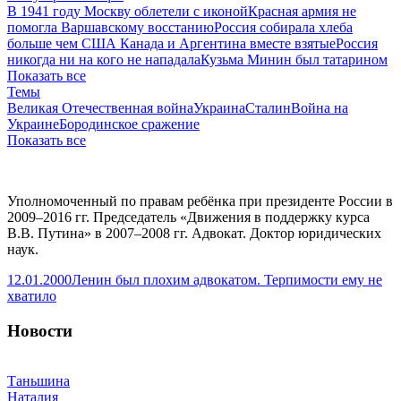
В 1941 году Москву облетели с иконой
Красная армия не
помогла Варшавскому восстанию
Россия собирала хлеба
больше чем США Канада и Аргентина вместе взятые
Россия
никогда ни на кого не нападала
Кузьма Минин был татарином
Показать все
Темы
Великая Отечественная война
Украина
Сталин
Война на
Украине
Бородинское сражение
Показать все
Уполномоченный по правам ребёнка при президенте России в
2009–2016 гг. Председатель «Движения в поддержку курса
В.В. Путина» в 2007–2008 гг. Адвокат. Доктор юридических
наук.
12.01.2000
Ленин был плохим адвокатом. Терпимости ему не
хватило
Новости
Таньшина
Наталия