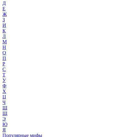
Д
Е
Ж
З
И
К
Л
М
Н
О
П
Р
С
Т
У
Ф
Х
Ц
Ч
Ш
Щ
Э
Ю
Я
Популярные мифы