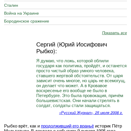
Сталин
Война на Украине
Бородинское сражение
Показать все
Сергий (Юрий Иосифович
Рыбко):
Я думаю, что ложь, которой облили
государя как политика, пройдёт, и останется
просто чистый образ умного человека,
ставшего жертвой обстоятельств. От царя
зависит очень многое, но царь не всемогущ,
он делает что может. А в Кровавое
воскресенье его вообще не было в
Петербурге. Это была провокация, причём
большевистская. Они начали стрелять в
солдат, солдаты стали защищаться.
«Русский Журнал», 25 июля 2008 г.
Рыбко врёт, как и
продолживший его враньё
историк Пётр
Мультатули. В докладе о событиях 9 января 1905 года