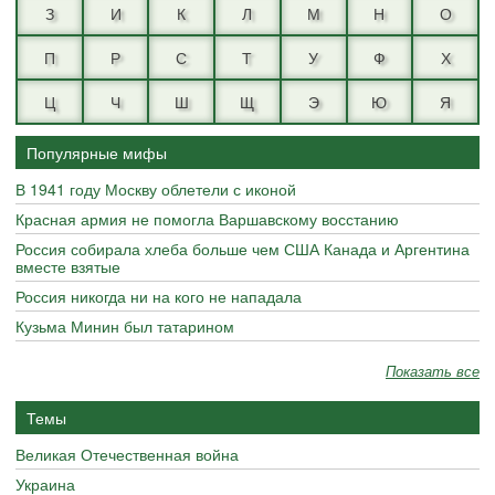
З
И
К
Л
М
Н
О
П
Р
С
Т
У
Ф
Х
Ц
Ч
Ш
Щ
Э
Ю
Я
Популярные мифы
В 1941 году Москву облетели с иконой
Красная армия не помогла Варшавскому восстанию
Россия собирала хлеба больше чем США Канада и Аргентина
вместе взятые
Россия никогда ни на кого не нападала
Кузьма Минин был татарином
Показать все
Темы
Великая Отечественная война
Украина