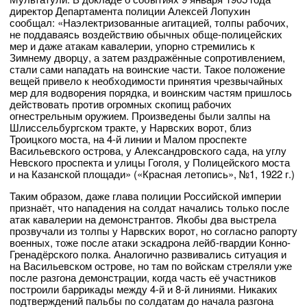
директор Департамента полиции Алексей Лопухин
сообщал: «Наэлектризованные агитацией, толпы рабочих,
не поддаваясь воздействию обычных обще-полицейских
мер и даже атакам кавалерии, упорно стремились к
Зимнему дворцу, а затем раздражённые сопротивлением,
стали сами нападать на воинские части. Такое положение
вещей привело к необходимости принятия чрезвычайных
мер для водворения порядка, и воинским частям пришлось
действовать против огромных скопищ рабочих
огнестрельным оружием. Произведены были залпы на
Шлиссельбургском тракте, у Нарвских ворот, близ
Троицкого моста, на 4-й линии и Малом проспекте
Васильевского острова, у Александровского сада, на углу
Невского проспекта и улицы Гоголя, у Полицейского моста
и на Казанской площади» («Красная летопись», №1, 1922 г.)
Таким образом, даже глава полиции Российской империи
признаёт, что нападения на солдат начались только после
атак кавалерии на демонстрантов. Якобы два выстрела
прозвучали из толпы у Нарвских ворот, но согласно рапорту
военных, тоже после атаки эскадрона лейб-гвардии Конно-
Гренадёрского полка. Аналогично развивались ситуация и
на Васильевском острове, но там по войскам стреляли уже
после разгона демонстрации, когда часть её участников
построили баррикады между 4-й и 8-й линиями. Никаких
подтверждений пальбы по солдатам до начала разгона