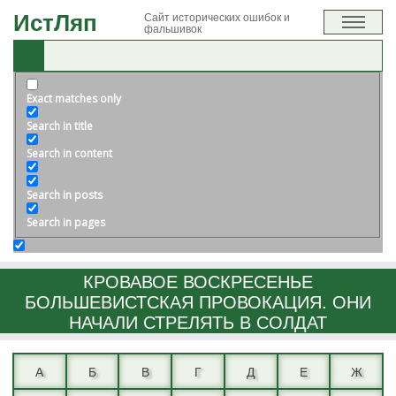
ИстЛяп
Сайт исторических ошибок и
фальшивок
Exact matches only
Search in title
Search in content
Search in posts
Search in pages
КРОВАВОЕ ВОСКРЕСЕНЬЕ
БОЛЬШЕВИСТСКАЯ ПРОВОКАЦИЯ. ОНИ
НАЧАЛИ СТРЕЛЯТЬ В СОЛДАТ
А
Б
В
Г
Д
Е
Ж