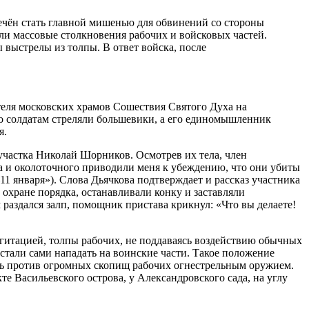
речён стать главной мишенью для обвинений со стороны
ошли массовые столкновения рабочих и войсковых частей.
выстрелы из толпы. В ответ войска, после
еля московских храмов Сошествия Святого Духа на
по солдатам стреляли большевики, а его единомышленник
я.
участка Николай Шорников. Осмотрев их тела, член
а и околоточного приводили меня к убеждению, что они убиты
 января»). Слова Дьячкова подтверждает и рассказ участника
хране порядка, останавливали конку и заставляли
 раздался залп, помощник пристава крикнул: «Что вы делаете!
гитацией, толпы рабочих, не поддаваясь воздействию обычных
стали сами нападать на воинские части. Такое положение
ть против огромных скопищ рабочих огнестрельным оружием.
е Васильевского острова, у Александровского сада, на углу