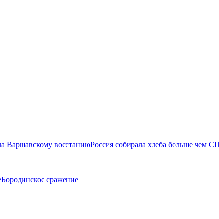
ла Варшавскому восстанию
Россия собирала хлеба больше чем С
е
Бородинское сражение