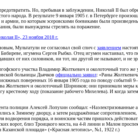
 предотвратить. Но, пребывая в заблуждении, Николай II был об
стого народа. В результате 9 января 1905 г. в Петербурге произ
 и армии, по которым эсеровскими боевиками были произведены 
мания, были вынуждены стрелять на поражение.
лая II», 23 ноября 2018 г.
овым, Мультатули не согласовал свой спич с
заявлением
настоят
Бибиреве, игумена Сергея Рыбко. Отец игумен настаивал, что 
авших от них силовиков, ни тот, ни другой не называют, и не зр
ргофского участка Владимир Жолткевич и околоточный того же 
зовской больницы Дьячков
официально заявил
: «Раны Жолткевич
сяжных поверенных 16 января 1905 года по поводу событий 9–11
ва Жолткевич и околоточный Шорников; они принимали меры к о
гу крестному ходу (показание рабочего Михелева). И когда затем
мента полиции Алексей Лопухин сообщал: «Наэлектризованные а
лись к Зимнему дворцу, а затем раздражённые сопротивлением, 
ля водворения порядка, и воинским частям пришлось действова
их ворот, близ Троицкого моста, на 4-й линии и Малом проспект
 Казанской площади» («Красная летопись», №1, 1922 г.)