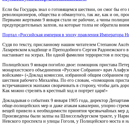
Если бы Государь знал о готовящемся шествии, он смог бы его
революционеров, общества и обманутого, так же, как и он, про
Первыми жертвами 9 января стали не рабочие, а чины полиции
предупредительных залпов, на которые толпа не обратила вни
Портал «Российская империя в эпоху правления Императора Нико
Судя по тексту, присланному нашим читателем Степаном Аксён
Лазаревском кладбище и Преподобного Сергия Радонежского в 
настаивает на эсерах. Ни одной фамилии террористов и пострад
Полицейских 9 января погибло двое: помощник пристава Пете
монархистского объединения «Русское Собрание» врач Алафу
войсками» («Доклад комиссии, избранной общим собранием при
шествия рабочего Михалёва. По его словам, «помощник приста
встречавшиеся экипажи сворачивать в сторону, чтобы дать доро
Как можно стрелять в крестный ход и портрет царя!»
Докладывая о событиях 9 января 1905 года, директор Департа
обще-полицейских мер и даже атакам кавалерии, упорно стреми
вещей привело к необходимости принятия чрезвычайных мер д
Произведены были залпы на Шлиссельбургском тракте, у Нарвск
Невского проспекта и улицы Гоголя, у Полицейского моста и на