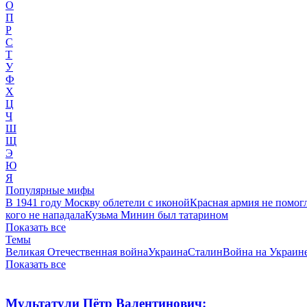
О
П
Р
С
Т
У
Ф
Х
Ц
Ч
Ш
Щ
Э
Ю
Я
Популярные мифы
В 1941 году Москву облетели с иконой
Красная армия не помог
кого не нападала
Кузьма Минин был татарином
Показать все
Темы
Великая Отечественная война
Украина
Сталин
Война на Украин
Показать все
Мультатули Пётр Валентинович: