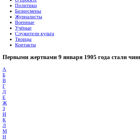
Политики
Бизнесмены
Журналисты
Военные
Учёные
Служители культа
Творцы
Контакты
Первыми жертвами 9 января 1905 года стали чин
А
Б
В
Г
Д
Е
Ж
З
И
К
Л
М
Н