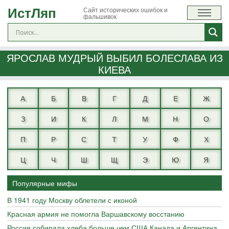
ИстЛяп
Сайт исторических ошибок и
фальшивок
ЯРОСЛАВ МУДРЫЙ ВЫБИЛ БОЛЕСЛАВА ИЗ
КИЕВА
А
Б
В
Г
Д
Е
Ж
З
И
К
Л
М
Н
О
П
Р
С
Т
У
Ф
Х
Ц
Ч
Ш
Щ
Э
Ю
Я
Популярные мифы
В 1941 году Москву облетели с иконой
Красная армия не помогла Варшавскому восстанию
Россия собирала хлеба больше чем США Канада и Аргентина