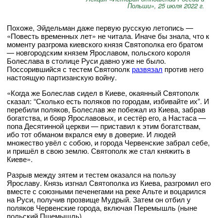
Польши», 25 июля 2022 г.
Похоже, Эйдельман даже первую русскую летопись —
«Повесть временных лет» не читала. Иначе бы знала, что к
моменту разгрома киевского князя Святополка его братом
— новгородским князем Ярославом, польского короля
Болеслава в столице Руси давно уже не было.
Поссорившийся с тестем Святополк
развязал
против него
настоящую партизанскую войну.
«Когда же Болеслав сидел в Киеве, окаянный Святополк
сказал: “Сколько есть поляков по городам, избивайте их”. И
перебили поляков, Болеслав же побежал из Киева, забрав
богатства, и бояр Ярославовых, и сестёр его, а Настаса —
попа Десятинной церкви — приставил к этим богатствам,
ибо тот обманом вкрался ему в доверие. И людей
множество увёл с собою, и города Червенские забрал себе,
и пришёл в свою землю. Святополк же стал княжить в
Киеве».
Разрыв между зятем и тестем оказался на пользу
Ярославу. Князь изгнал Святополка из Киева, разгромил его
вместе с союзными печенегами на реке Альте и воцарился
на Руси, получив прозвище Мудрый. Затем он отбил у
поляков Червенские города, включая Перемышль (ныне
польский Пшемышль).